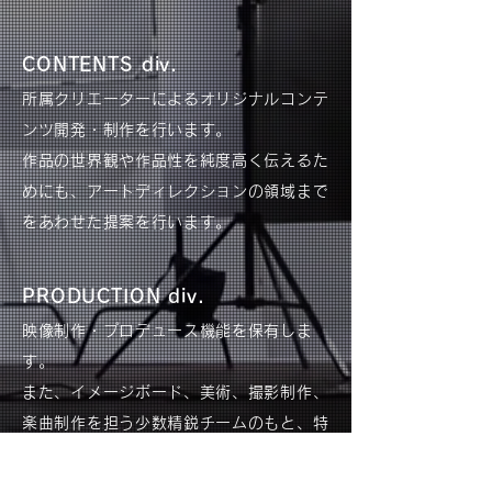
CONTENTS div.
所属クリエーターによるオリジナルコンテ
ンツ開発・制作を行います。
作品の世界観や作品性を純度高く伝えるた
めにも、アートディレクションの領域まで
をあわせた提案を行います。
PRODUCTION div.
映像制作・プロデュース機能を保有しま
す。
また、イメージボード、美術、撮影制作、
楽曲制作を担う少数精鋭チームのもと、特
徴的な世界観を設計します。